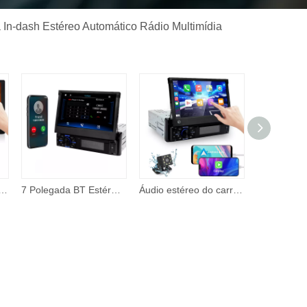
 In-dash Estéreo Automático Rádio Multimídia
a tela de toque carro quad 7 Polegada lcd espelho vídeo navegação gps bt fm aux espelho link carro mp5 player
7 Polegada BT Estéreo 2 Din Rádio Do Carro Vídeo Multimídia Player FM USB AUX Áudio Do Carro Mp3 Mp4 Mp5 Player
Áudio estéreo do carro universal 2din bt espelho link tela de toque navegação gps rádio universal 7 polegada carro mp5 player