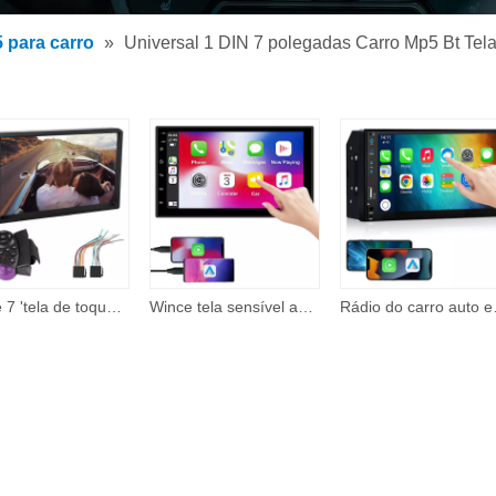
 de MP3 para carro
 para carro
»
Universal 1 DIN 7 polegadas Carro Mp5 Bt Tela
 MP5 para carro
rios
Wince 7 'tela de toque espelho retrovisor ligação bt mãos-livres fhd 1080p rádio áudio controle remoto música automática carro estéreo mp5 player
Wince tela sensível ao toque completa hd 1080p 7 Polegada 2 din bt mãos-livres espelho link vista traseira mp5 estéreo áudio do carro rádio carro mp5 player
Rádio do carro auto eletrônic