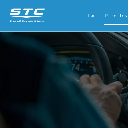
Lar
Produtos
Venda
13.1'S
12.3'S
Tela d
Tela ve
7'pain
9'/10'
Novas