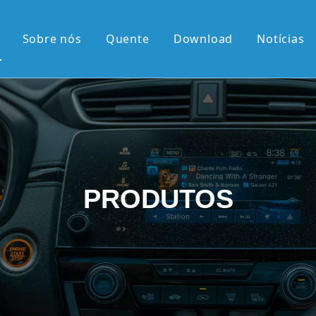
Sobre nós
Quente
Download
Notícias
 quente
érie OEM
érie OEM
e 10,36'2K
PRODUTOS
rtical de 9,7'
el retrátil Android
android
 chegadas