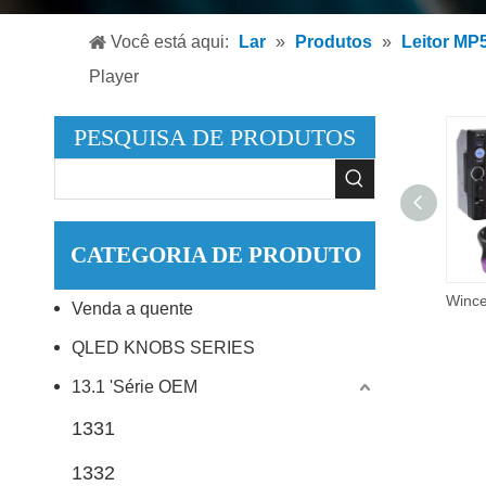
Leitor
Você está aqui:
Lar
»
Produtos
»
Leitor MP5
Leitor
Player
Acessó
PESQUISA DE PRODUTOS
CATEGORIA DE PRODUTO
1 din lixux rádio do carro autoradio áudio estéreo rds carautoplay vista traseira 7 Polegada mp5 player de vídeo usb mp3 mp5 jogador do carro
Venda a quente
QLED KNOBS SERIES
13.1 'Série OEM
1331
1332