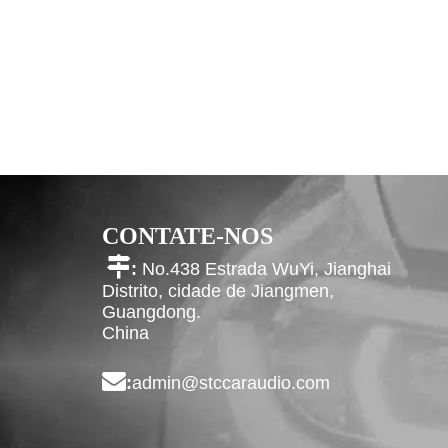
CONTATE-NOS

:
No.438 Estrada WuYi, Jianghai
Distrito, cidade de Jiangmen,
Guangdong.
China

:
admin@stccaraudio.com