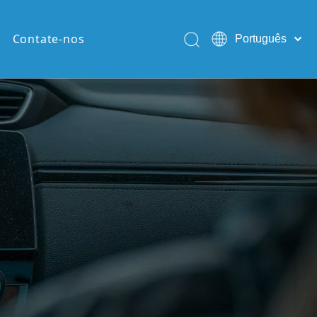
Contate-nos
Português
English
Pусский
Español