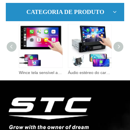
CATEGORIA DE PRODUTO
Wince 7 'tela de toque espelho retrovisor ligação bt mãos-livres fhd 1080p rádio áudio controle remoto música automática carro estéreo mp5 player
Wince tela sensível ao toque completa hd 1080p 7 Polegada 2 din bt mãos-livres espelho link vista traseira mp5 estéreo áudio do carro rádio carro mp5 player
Áudio estéreo do carro universal 2din bt espelho link tela de toque navegação gps rádio universal 7 polegada carro mp5 player