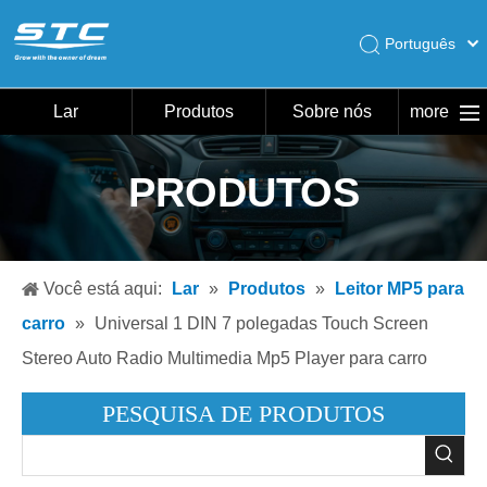
Português
English
Pусский
Lar
Produtos
Sobre nós
more
Español
Lar
PRODUTOS
Produtos
Sobre nós
Quente
Você está aqui:
Lar
»
Produtos
»
Leitor MP5 para
Download
carro
»
Universal 1 DIN 7 polegadas Touch Screen
Notícias
Stereo Auto Radio Multimedia Mp5 Player para carro
Contate-nos
PESQUISA DE PRODUTOS