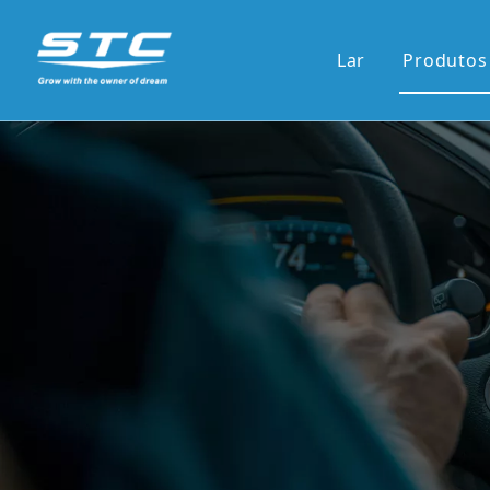
Lar
Produtos
Venda
13.1'S
12.3'S
Tela d
Tela ve
7'pain
9'/10'
Novas