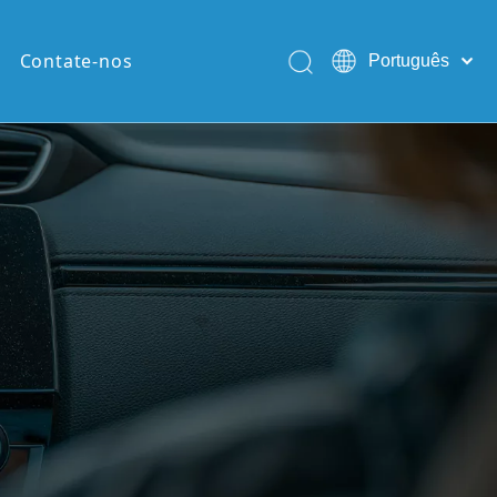
Contate-nos
Português
English
Pусский
Español