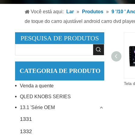
Leitor
Você está aqui:
Lar
»
Produtos
»
9 '/10 ' A
Leitor
de toque do carro ajustável android carro dvd playe
Acessó
PESQUISA DE PRODUTOS
CATEGORIA DE PRODUTO
Carro magro universal do andróide 10.0 do corpo magro de 9 polegadas da câmera do retrovisor do toque completo da tela de HD Android
Venda a quente
QLED KNOBS SERIES
13.1 'Série OEM
1331
1332