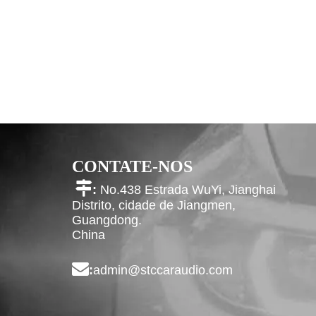
CONTATE-NOS

:
No.438 Estrada WuYi, Jianghai
Distrito, cidade de Jiangmen,
Guangdong.
China

:
admin@stccaraudio.com