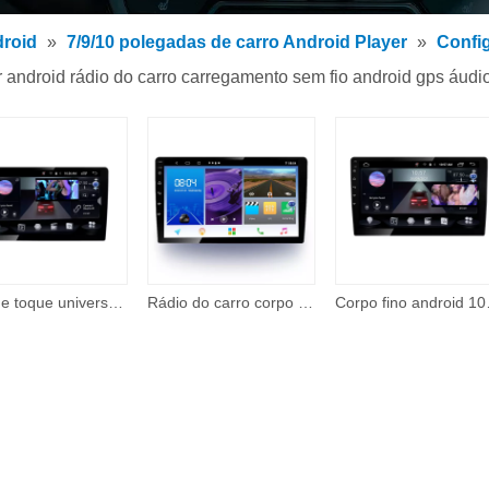
 de MP3 para carro
ndroid
»
7/9/10 polegadas de carro Android Player
»
Confi
 MP5 para carro
r android rádio do carro carregamento sem fio android gps áudi
rios
Tela de toque universal gps navigatio2 din carro android 13.3 auto dvd player vídeo multimídia rádio estéreo do carro
Rádio do carro corpo fino rádio automático 9 'hd tela de toque display digital bt fm usb sd 4g android adas toque radar detecção carro dvr 6gb
Corpo fino android 10 10 Polegad