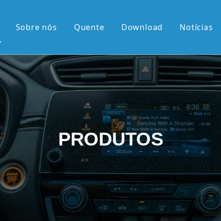
Sobre nós
Quente
Download
Notícias
 quente
érie OEM
érie OEM
e 10,36'2K
PRODUTOS
rtical de 9,7'
el retrátil Android
android
 chegadas