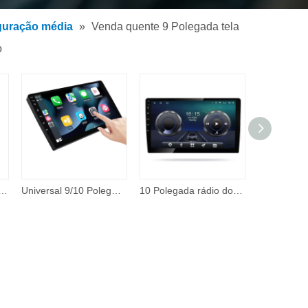
guração média
»
Venda quente 9 Polegada tela
o
a 2 + 32 gb 1024*600 hd tela de toque vídeo do carro android câmera retrovisor tela de toque completa carro dvd player
Universal 9/10 Polegada tela de toque android 10 navegação gps automático vídeo rádio estéreo carro rádio fm rádio fm
10 Polegada rádio do carro android corpo fino carro gps e jogador android do carro com espelho retrovisor link multimídia player