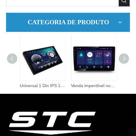
CATEGORIA DE PRODUTO
Atacado OEM 10 Polegadas Slimbody Estéreo Sistema Android Player de Rádio Vídeo de Carro Com BT FM USB Carro com Estéreo
Universal 1 Din IPS 1024*600 Touch Screen Android 4 + 64g BT/GPS/WiFi/Mirror Link/AM/Carplay/DSP/4G Tela Android para carro<span Id="title-tag"><span Class="hot-sale">Popular</span></span>
Venda imperdível novo software de rádio de navegação de 9 espaços para carro sem fio à prova d'água GPS navegador de carro