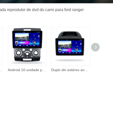
ada reprodutor de dvd do carro para ford ranger
r 10 Polegada reprodutor multimídia para ford ranger 2011-2016 9
Android 10 unidade principal de rádio do carro para ford ranger 2everest 2 mazda BT-5O 2006 2011 navegação gps android rádio do carro rádio automático
Duplo din estéreo android navegação gps android 10 suporte estéreo do carro gps volante dvd play para ford ecosport 2017 2021