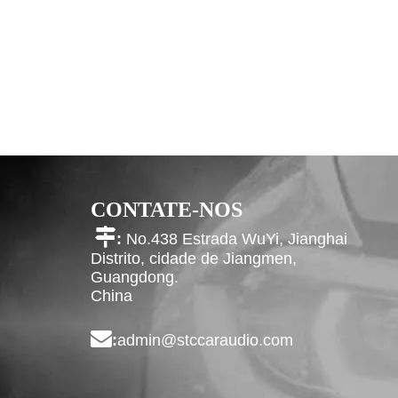
CONTATE-NOS

:
No.438 Estrada WuYi, Jianghai
Distrito, cidade de Jiangmen,
Guangdong.
China

:
admin@stccaraudio.com