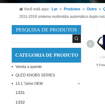
Leitor
Você está aqui:
Lar
»
Produtos
»
Outro
»
Q
Leitor
2011-2016 sistema multimídia automático duplo ruíd
Acessó
PESQUISA DE PRODUTOS
CATEGORIA DE PRODUTO
Reprodutor de DVD para carro Double Din 9 Polegada para FORD RANGER 2EVEREST 2 MAZDA BT-5O 2006 2011 Sistema multimídia GPS Naxigation DSP Áudio para carro
Venda a quente
QLED KNOBS SERIES
13.1 'Série OEM
1331
1332