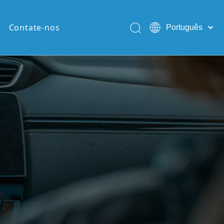
Contate-nos
Português
English
Pусский
Español