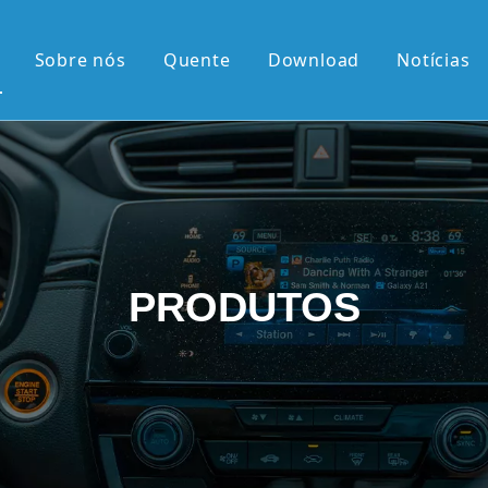
Sobre nós
Quente
Download
Notícias
 quente
érie OEM
érie OEM
e 10,36'2K
PRODUTOS
rtical de 9,7'
el retrátil Android
android
 chegadas