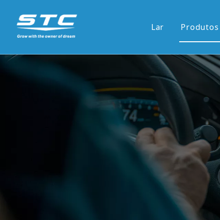
Lar
Produtos
Venda
13.1'S
12.3'S
Tela d
Tela ve
7'pain
9'/10'
Novas