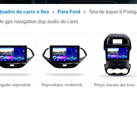
 de MP3 para carro
uadro de carro e fios
»
Para Ford
»
Tela de toque 9 Poleg
 MP5 para carro
o gps naxigation dsp áudio do carro
rios
9 Polegada reprodutor de dvd do carro do tela táctil para ford figo 2015-2018 android 10 sistema multimídia duplo ruído gps naxigation dsp áudio do carro
Reprodutor multimídia sem fio do carro audio do carro de Carplay para Ford Figo 2015 2018 9
Preço barato ips touch screen android usb monito