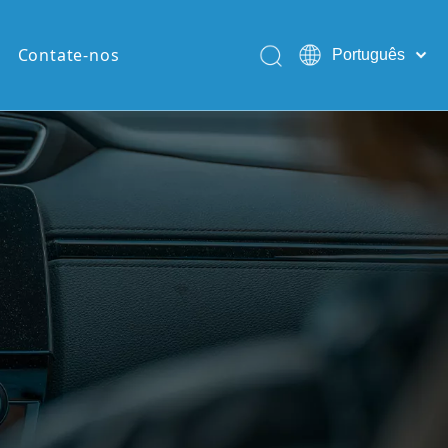
Contate-nos
Português
English
Pусский
Español