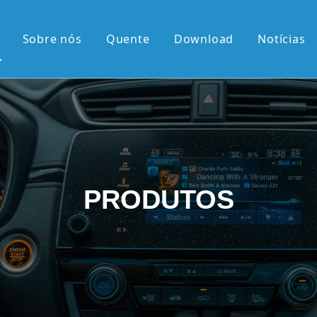
Sobre nós
Quente
Download
Notícias
 quente
érie OEM
érie OEM
e 10,36'2K
PRODUTOS
rtical de 9,7'
el retrátil Android
android
 chegadas