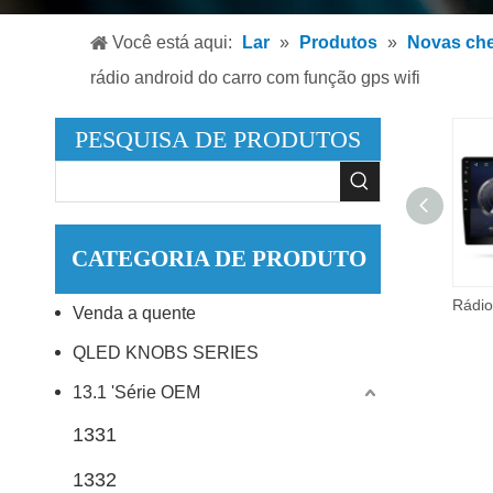
Leitor
Você está aqui:
Lar
»
Produtos
»
Novas ch
Leitor
rádio android do carro com função gps wifi
Acessó
PESQUISA DE PRODUTOS
CATEGORIA DE PRODUTO
10 Polegada Ips Android Tela Do Carro 1 Din Dsp Carro Mp5 Player Rádio Do Carro Estéreo 360 Câmera Panorâmica
Venda a quente
QLED KNOBS SERIES
13.1 'Série OEM
1331
1332