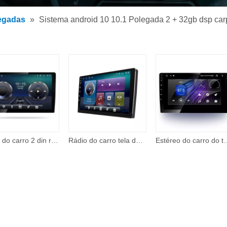
 de MP3 para carro
egadas
»
Sistema android 10 10.1 Polegada 2 + 32gb dsp car
 MP5 para carro
rios
Rádio do carro 2 din rádio automático 9 'hd tela de toque display digital bt fm usb sd vídeo do carro multimídia adroid rádio do carro dvd player
Rádio do carro tela de toque quad core android 2din dvd de voiture navegação estéreo gps despeje voiture para toyota yaris
Estéreo do carro do tela táctil de HD com câmera de backup, estéreo do carro do r