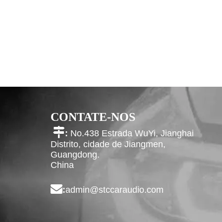
CONTATE-NOS

:
No.438 Estrada WuYi, Jianghai
Distrito, cidade de Jiangmen,
Guangdong.
China

:
admin@stccaraudio.com