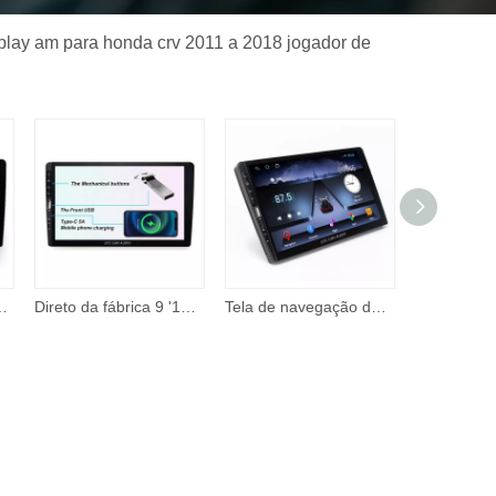
play am para honda crv 2011 a 2018 jogador de
uído dobro de 7 Polegada com Apple Carplay e rádio do DVD do carro do Android Auto
Direto da fábrica 9 '10' tela do carro Android Radio Auto Electronics Player com carregamento Type-C 5A
Tela de navegação de carro Android de 9 polegadas DVD Video Player construído em botões mecânicos