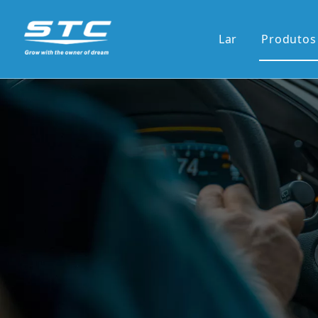
Lar
Produtos
Venda
13.1'S
12.3'S
Tela d
Tela ve
7'pain
9'/10'
Novas