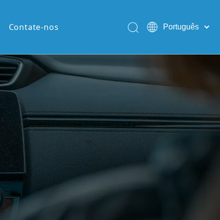
Contate-nos
Português
English
Pусский
Español