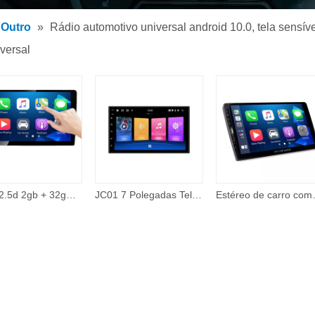
 de MP3 para carro
Outro
»
Rádio automotivo universal android 10.0, tela sensív
 MP5 para carro
iversal
rios
Ips + 2.5d 2gb + 32gb 360 câmera com fio carplay tema on-line 48 banda eq 10 Polegada android tela de toque carro dvd player auto eletrônica
JC01 7 Polegadas Tela Universal Sistema de Navegação Gps Video Player Unidade Central Car Multimedia Player 2 Double Din 2din
Estéreo de carro compatível com Apple Carpla