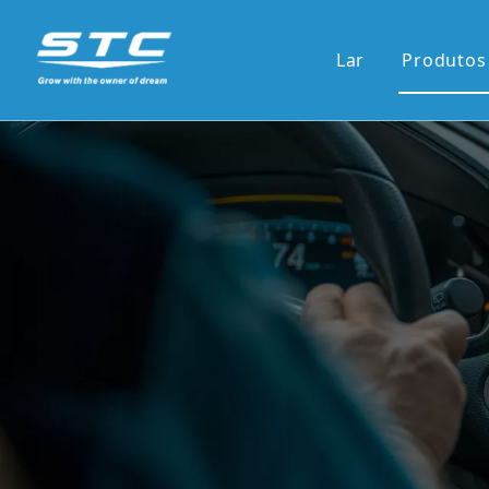
Lar
Produtos
Venda
13.1'S
12.3'S
Tela d
Tela ve
7'pain
9'/10'
Novas