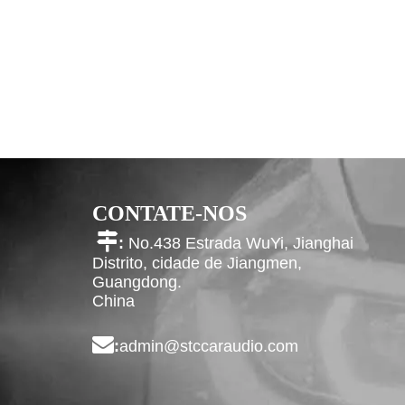
CONTATE-NOS

:
No.438 Estrada WuYi, Jianghai
Distrito, cidade de Jiangmen,
Guangdong.
China

:
admin@stccaraudio.com