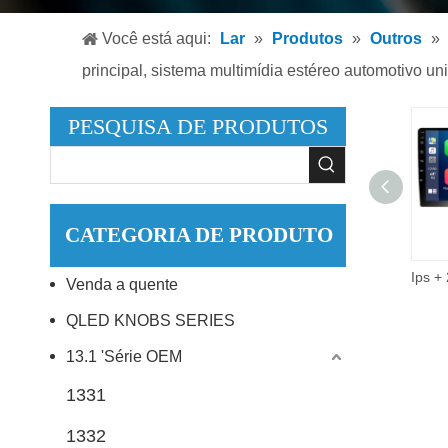
Leitor
Você está aqui:
Lar
»
Produtos
»
Outros
»
Leitor
principal, sistema multimídia estéreo automotivo un
Acessó
PESQUISA DE PRODUTOS
CATEGORIA DE PRODUTO
9 Polegada 2did vídeo áudio multimídia carro rádio 2 + 32g android 10.0 estéreo carro dvd player.
Venda a quente
QLED KNOBS SERIES
13.1 'Série OEM
1331
1332