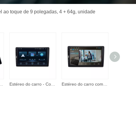
el ao toque de 9 polegadas, 4 + 64g, unidade
y e Android Auto, estéreo de carro de 7 polegadas 2 Din, reprodutor de vídeo com tela de toque com entrada A/V
Estéreo do carro - Corehan 7' IPS Touch Screen Multimedia Player compatível com Apple CarPlay sem fio e Android Auto Mirror Link
Estéreo do carro com apple carplay android auto 7 Polegada tela de toque rádio do carro com suporte bt câmera backup remoto player vídeo