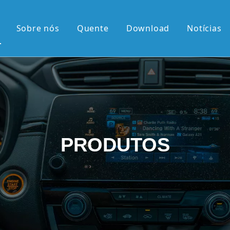
Sobre nós
Quente
Download
Notícias
 quente
érie OEM
érie OEM
e 10,36'2K
PRODUTOS
rtical de 9,7'
el retrátil Android
android
 chegadas