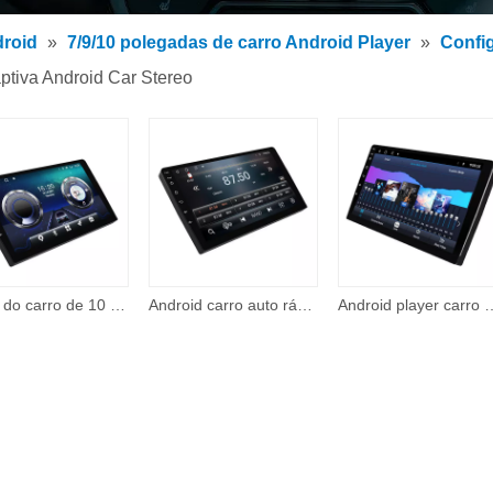
 de MP3 para carro
ndroid
»
7/9/10 polegadas de carro Android Player
»
Confi
 MP5 para carro
ptiva Android Car Stereo
rios
Áudio do carro de 10 polegadas Android 2 Din Navegação universal DVD Touch Screen Estéreo Vídeo Car Android Screen Player
Android carro auto rádio 9 'hd tela de toque display digital bt fm usb sd vídeo do carro multimídia mp5 player
Android player carro 9 Polegada tela de toque estéreo auto rádio multimídia 