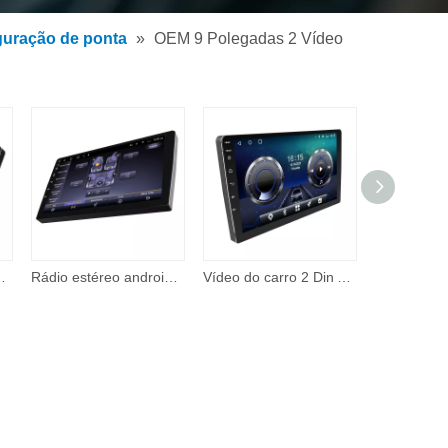
guração de ponta
»
OEM 9 Polegadas 2 Vídeo
player espelho retrovisor link/fm/tf/bt/mp5 áudio do carro
Rádio estéreo android para carro, 10 polegadas, navegação corporal fina, dvd, tela sensível ao toque, vídeo estéreo, reprodutor de tela android
Vídeo do carro 2 Din Autoradio 10 'HD Touch Screen Display Digital FM USB SD Rádio Multimídia MP5 Player