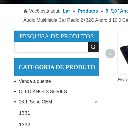
Leitor
Você está aqui:
Lar
»
Produtos
»
9 '/10 ' A
Leitor
Áudio Multimídia Car Radio 2+32G Android 10.0 Ca
Acessó
PESQUISA DE PRODUTOS
CATEGORIA DE PRODUTO
Universal Fit Slim Body 9 Polegada BT Tela HD Carro MP5 Player Sintonizador de Rádio FM Auto Estereo Car Play Android
Venda a quente
QLED KNOBS SERIES
13.1 'Série OEM
1331
1332