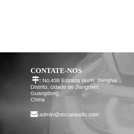
CONTATE-NOS

:
No.438 Estrada WuYi, Jianghai
Distrito, cidade de Jiangmen,
Guangdong.
China

:
admin@stccaraudio.com