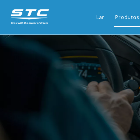
Lar
Produtos
Venda
13.1'S
12.3'S
Tela d
Tela ve
7'pain
9'/10'
Novas