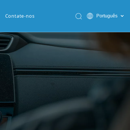
Contate-nos
Português
English
Pусский
Español