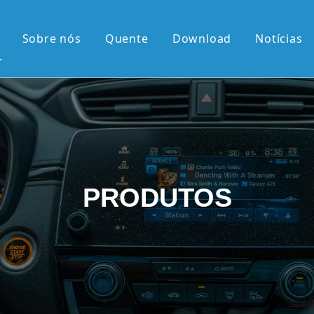
Sobre nós
Quente
Download
Notícias
 quente
érie OEM
érie OEM
e 10,36'2K
PRODUTOS
rtical de 9,7'
el retrátil Android
android
 chegadas