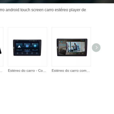
ro android touch screen carro estéreo player de
y e Android Auto, estéreo de carro de 7 polegadas 2 Din, reprodutor de vídeo com tela de toque com entrada A/V
Estéreo do carro - Corehan 7' IPS Touch Screen Multimedia Player compatível com Apple CarPlay sem fio e Android Auto Mirror Link
Estéreo do carro com apple carplay android auto 7 Polegada tela de toque rádio do carro com suporte bt câmera backup remoto player vídeo