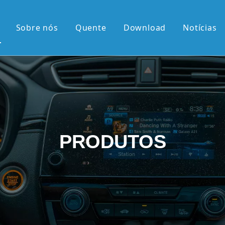
Sobre nós
Quente
Download
Notícias
 quente
érie OEM
érie OEM
e 10,36'2K
PRODUTOS
rtical de 9,7'
el retrátil Android
android
 chegadas