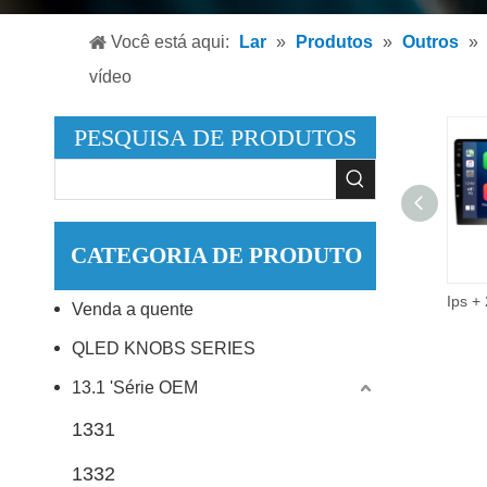
Leitor
Você está aqui:
Lar
»
Produtos
»
Outros
»
Leitor
vídeo
Acessó
PESQUISA DE PRODUTOS
CATEGORIA DE PRODUTO
9 Polegada 2did vídeo áudio multimídia carro rádio 2 + 32g android 10.0 estéreo carro dvd player.
Venda a quente
QLED KNOBS SERIES
13.1 'Série OEM
1331
1332