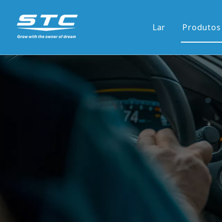
Lar
Produtos
Venda
13.1'S
12.3'S
Tela d
Tela ve
7'pain
9'/10'
Novas