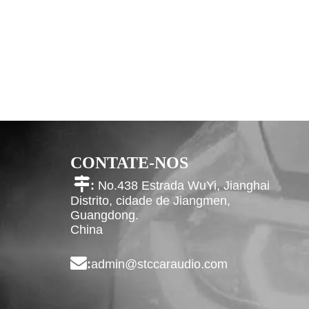
CONTATE-NOS

:
No.438 Estrada WuYi, Jianghai
Distrito, cidade de Jiangmen,
Guangdong.
China

:
admin@stccaraudio.com