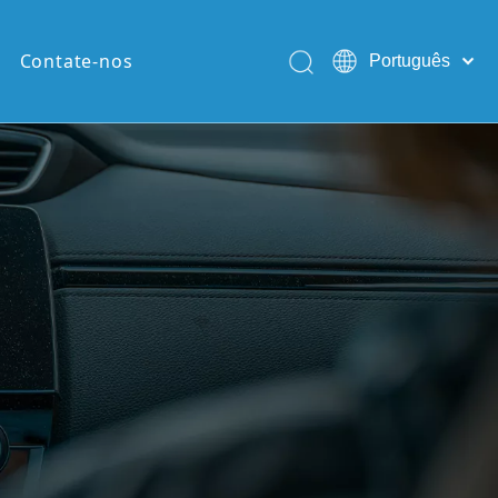
Contate-nos
Português
English
Pусский
Español