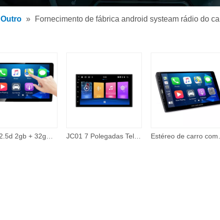
 de MP3 para carro
Outro
»
Fornecimento de fábrica android systeam rádio do car
 MP5 para carro
rios
Ips + 2.5d 2gb + 32gb 360 câmera com fio carplay tema on-line 48 banda eq 10 Polegada android tela de toque carro dvd player auto eletrônica
JC01 7 Polegadas Tela Universal Sistema de Navegação Gps Video Player Unidade Central Car Multimedia Player 2 Double Din 2din
Estéreo de carro compatível com Apple Carpla