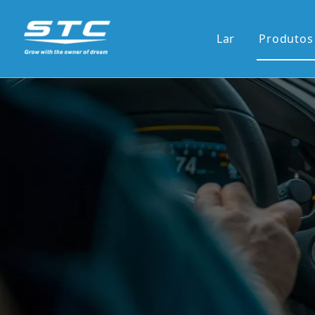
Lar
Produtos
Venda
13.1'S
12.3'S
Tela d
Tela ve
7'pain
9'/10'
Novas