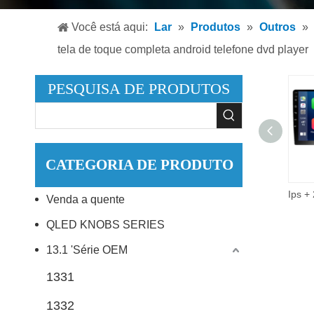
Leitor
Você está aqui:
Lar
»
Produtos
»
Outros
»
Leitor
tela de toque completa android telefone dvd player
Acessó
PESQUISA DE PRODUTOS
CATEGORIA DE PRODUTO
9 Polegada 2did vídeo áudio multimídia carro rádio 2 + 32g android 10.0 estéreo carro dvd player.
Venda a quente
QLED KNOBS SERIES
13.1 'Série OEM
1331
1332