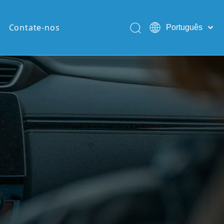
Contate-nos
Português
English
Pусский
Español