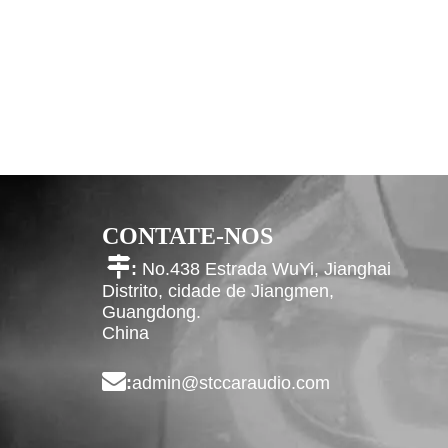
CONTATE-NOS

:
No.438 Estrada WuYi, Jianghai
Distrito, cidade de Jiangmen,
Guangdong.
China

:
admin@stccaraudio.com