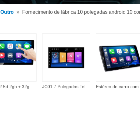
 de MP3 para carro
Outro
»
Fornecimento de fábrica 10 polegadas android 10 corp
 MP5 para carro
rios
Ips + 2.5d 2gb + 32gb 360 câmera com fio carplay tema on-line 48 banda eq 10 Polegada android tela de toque carro dvd player auto eletrônica
JC01 7 Polegadas Tela Universal Sistema de Navegação Gps Video Player Unidade Central Car Multimedia Player 2 Double Din 2din
Estéreo de carro compatível com Apple Carpla