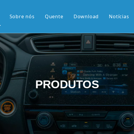
Sobre nós
Quente
Download
Notícias
 quente
érie OEM
érie OEM
e 10,36'2K
PRODUTOS
rtical de 9,7'
el retrátil Android
android
 chegadas