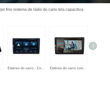
o fino sistema de rádio do carro tela capacitiva
y e Android Auto, estéreo de carro de 7 polegadas 2 Din, reprodutor de vídeo com tela de toque com entrada A/V
Estéreo do carro - Corehan 7' IPS Touch Screen Multimedia Player compatível com Apple CarPlay sem fio e Android Auto Mirror Link
Estéreo do carro com apple carplay android auto 7 Polegada tela de toque rádio do carro com suporte bt câmera backup remoto player vídeo