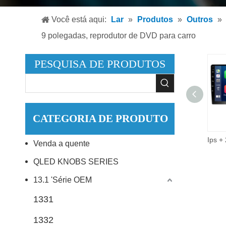
Leitor
Você está aqui:
Lar
»
Produtos
»
Outros
»
Leitor
9 polegadas, reprodutor de DVD para carro
Acessó
PESQUISA DE PRODUTOS
CATEGORIA DE PRODUTO
9 Polegada 2did vídeo áudio multimídia carro rádio 2 + 32g android 10.0 estéreo carro dvd player.
Venda a quente
QLED KNOBS SERIES
13.1 'Série OEM
1331
1332