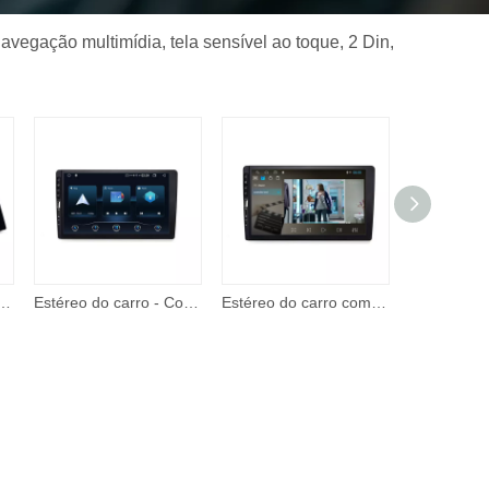
avegação multimídia, tela sensível ao toque, 2 Din,
y e Android Auto, estéreo de carro de 7 polegadas 2 Din, reprodutor de vídeo com tela de toque com entrada A/V
Estéreo do carro - Corehan 7' IPS Touch Screen Multimedia Player compatível com Apple CarPlay sem fio e Android Auto Mirror Link
Estéreo do carro com apple carplay android auto 7 Polegada tela de toque rádio do carro com suporte bt câmera backup remoto player vídeo