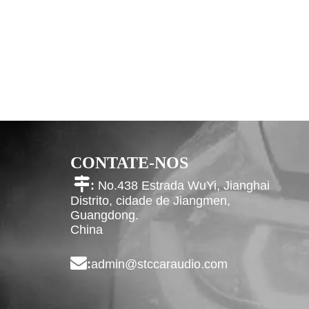
CONTATE-NOS

:
No.438 Estrada WuYi, Jianghai
Distrito, cidade de Jiangmen,
Guangdong.
China

:
admin@stccaraudio.com