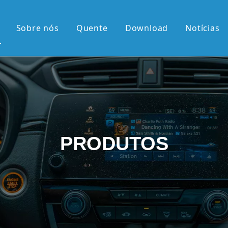
Sobre nós
Quente
Download
Notícias
 quente
érie OEM
érie OEM
e 10,36'2K
PRODUTOS
rtical de 9,7'
el retrátil Android
android
 chegadas