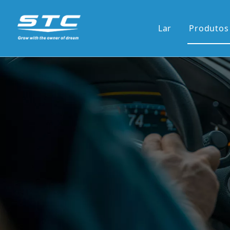
Lar
Produtos
Venda
13.1'S
12.3'S
Tela d
Tela ve
7'pain
9'/10'
Novas