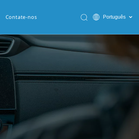
Contate-nos
Português
English
Pусский
Español