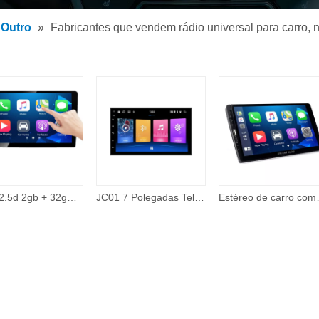
 de MP3 para carro
Outro
»
Fabricantes que vendem rádio universal para carro, n
 MP5 para carro
rios
Ips + 2.5d 2gb + 32gb 360 câmera com fio carplay tema on-line 48 banda eq 10 Polegada android tela de toque carro dvd player auto eletrônica
JC01 7 Polegadas Tela Universal Sistema de Navegação Gps Video Player Unidade Central Car Multimedia Player 2 Double Din 2din
Estéreo de carro compatível com Apple Carpla