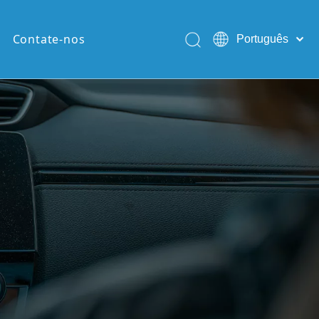
Contate-nos
Português
English
Pусский
Español