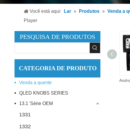
Leitor
Você está aqui:
Lar
»
Produtos
»
Venda a q
Leitor
Player
Acessó
PESQUISA DE PRODUTOS
CATEGORIA DE PRODUTO
Qled lcd android para navegação do carro gps multimídia rádio android 12 carro estéreo com câmera 360 para bmw e39 android rádio do carro
Venda a quente
QLED KNOBS SERIES
13.1 'Série OEM
1331
1332