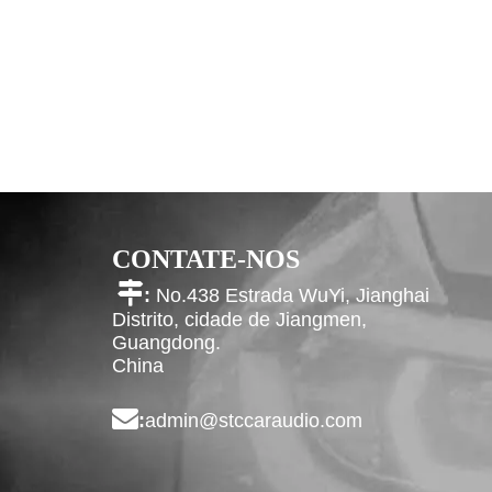
CONTATE-NOS

:
No.438 Estrada WuYi, Jianghai
Distrito, cidade de Jiangmen,
Guangdong.
China

:
admin@stccaraudio.com