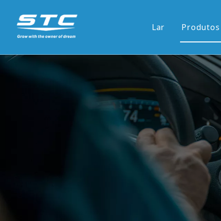
Lar
Produtos
Venda
13.1'S
12.3'S
Tela d
Tela ve
7'pain
9'/10'
Novas