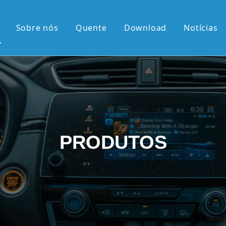
Sobre nós
Quente
Download
Notícias
 quente
érie OEM
érie OEM
e 10,36'2K
PRODUTOS
rtical de 9,7'
el retrátil Android
android
 chegadas