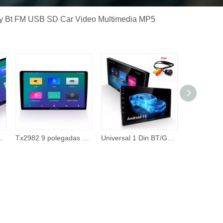
lay Bt FM USB SD Car Video Multimedia MP5
da 1 Din Multimídia Android 2 Double Din Car DVD Player para BMW E46
Tx2982 9 polegadas android 6 + 128g reprodutor de dvd estéreo para carro navegador qled 2k tela 360 sistema de câmera de visão surround
Universal 1 Din BT/GPS/WiFi/Mirror Link/AHD/ips 1024*600 1 + 16g Carro Android Rádio 10 Polegada DVD Player de alta resolução