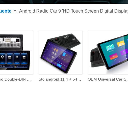
 de MP3 para carro
uente
»
Android Radio Car 9 'HD Touch Screen Digital Disp
 MP5 para carro
rios
Android Double-DIN Carro Estéreo Sem Fio CarPlay Android Auto, Mirrorlink, 7 em Tela Sensível Ao Toque Navegação GPS In-Dash
Stc android 11 4 + 64gb duplo din carro estéreo 2.5d tela de toque rádios navegação gps android 7 Polegada rádio do carro vídeo bf player
OEM Universal Car Screen Android Car Radio 7 Polega