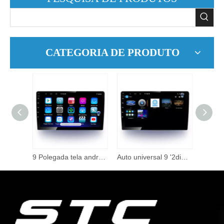
CATEGORIA DE PRODUTO
Direto da fábrica 9 Polegada carro dvd player duplo din tela de toque usado carro autoradio suporte navegação dsp carplay
9 Polegada tela android tela do carro navegação do carro android sistema de rádio áudio dvd videoandroid reprodutor de vídeo estéreo do carro
Auto universal 9 '2din android 10.0 carro gps auto áudio estéreo player rádio áudio multimídia tela de toque rádio para carro