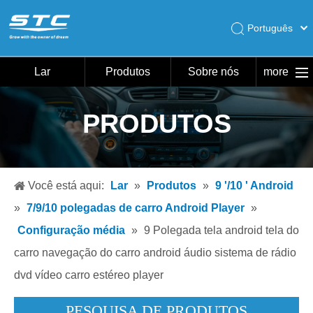
Português
English
Pусский
Lar
Produtos
Sobre nós
more
Español
Lar
PRODUTOS
Produtos
Sobre nós
Quente
Você está aqui:
Lar
»
Produtos
»
9 '/10 ' Android
Download
»
7/9/10 polegadas de carro Android Player
»
Notícias
Configuração média
»
9 Polegada tela android tela do
carro navegação do carro android áudio sistema de rádio
Contate-nos
dvd vídeo carro estéreo player
PESQUISA DE PRODUTOS