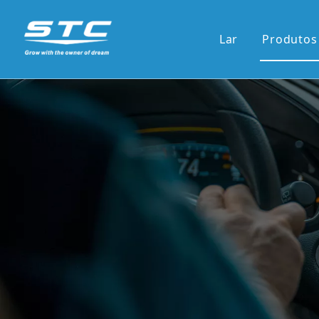
Lar
Produtos
Venda
13.1'S
12.3'S
Tela d
Tela ve
7'pain
9'/10'
Novas