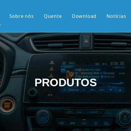
Sobre nós
Quente
Download
Notícias
 quente
érie OEM
érie OEM
e 10,36'2K
PRODUTOS
rtical de 9,7'
el retrátil Android
android
 chegadas