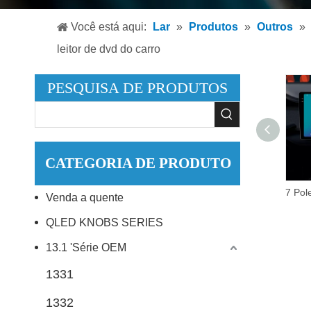
Leitor
Você está aqui:
Lar
»
Produtos
»
Outros
»
Leitor
leitor de dvd do carro
Acessó
PESQUISA DE PRODUTOS
CATEGORIA DE PRODUTO
9 Polegada android auto rádio dvd player estéreo do carro com navegação carplay & gps bt ips + 2.5d ahd câmera 1080p player de vídeo
Venda a quente
QLED KNOBS SERIES
13.1 'Série OEM
1331
1332