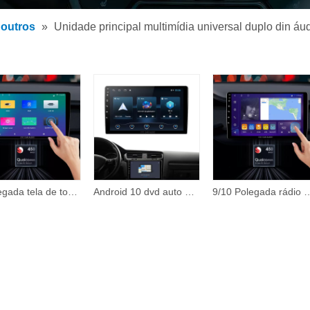
 de MP3 para carro
outros
»
Unidade principal multimídia universal duplo din áu
 MP5 para carro
rios
7 Polegada tela de toque do carro android tela toque gps sistema navegação rádio estéreo carro multimídia player para bmw e83
Android 10 dvd auto 10 Polegada oled tela de toque rádio ips + 2.5d áudio do carro navegação gps tema on-line 48 banda eq rede 4g player
9/10 Polegada rádio estéreo do carro android duplo 1 din android tela de toque ca