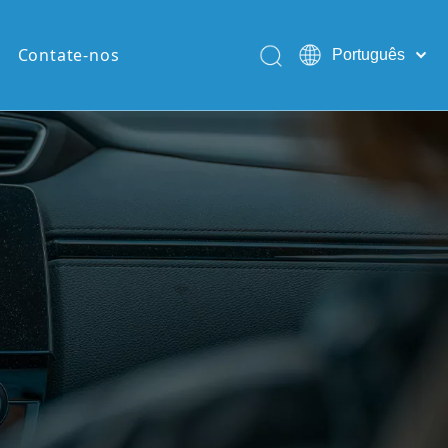
Contate-nos
Português
English
Pусский
Español