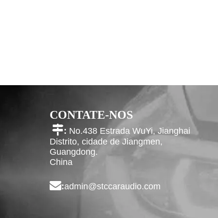
CONTATE-NOS

:
No.438 Estrada WuYi, Jianghai
Distrito, cidade de Jiangmen,
Guangdong.
China

:
admin@stccaraudio.com