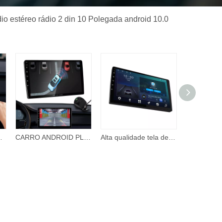
dio estéreo rádio 2 din 10 Polegada android 10.0
rro dvd para hyundai elantra carro dvd player
CARRO ANDROID PLAYER 9 '2Din GPS Do Carro Auto Áudio Estéreo Player Autoradio Multimídia Navegação Telas Android para Carros
Alta qualidade tela de toque do carro 2 din estéreo 10 Polegada sistema navegação gps do carro inteligente android carro dvd player