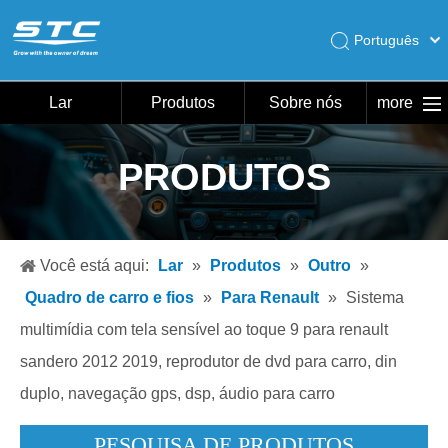
Português
English
Pусский
Lar
Produtos
Sobre nós
more
Español
Lar
PRODUTOS
Produtos
Sobre nós
Quente
Você está aqui:
Lar
»
Produtos
»
Outro
»
Download
Quadro de carro e fios
»
Para Renault
»
Sistema
Notícias
multimídia com tela sensível ao toque 9 para renault
sandero 2012 2019, reprodutor de dvd para carro, din
Contate-nos
duplo, navegação gps, dsp, áudio para carro
PESQUISA DE PRODUTOS