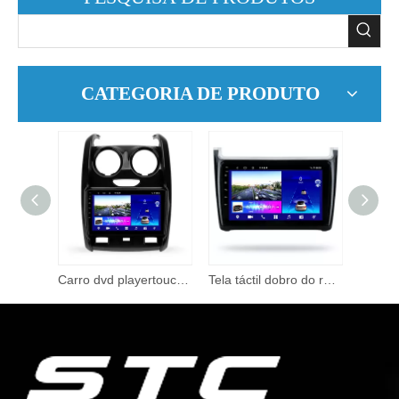
CATEGORIA DE PRODUTO
9 Polegada tela de toque android 10 2din rádio do carro navegação gps para renault logan 2004-2009 carro dvd player autoradio suporte gps
Carro dvd playertouch tela 2 din 9 Polegada para renault duster 2012-2016 android navegação gps auto áudio rádio vídeo estéreo do carro
Tela táctil dobro do reprodutor de dvd do carro do ruído 9 Polegada para volkswagen polo 2008 - 2020 sistema multimídia gps naxigation dsp áudio do carro