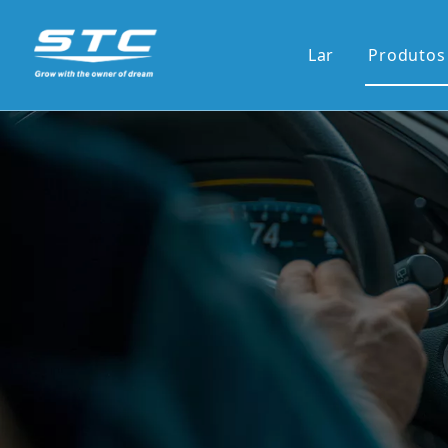
Lar
Produtos
Venda
13.1'S
12.3'S
Tela d
Tela ve
7'pain
9'/10'
Novas