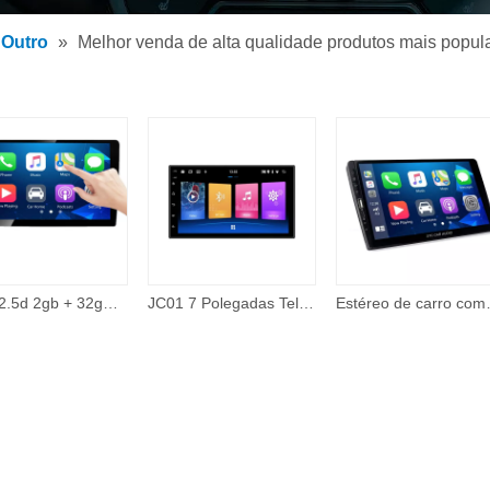
 de MP3 para carro
Outro
»
Melhor venda de alta qualidade produtos mais popular
 MP5 para carro
rios
Ips + 2.5d 2gb + 32gb 360 câmera com fio carplay tema on-line 48 banda eq 10 Polegada android tela de toque carro dvd player auto eletrônica
JC01 7 Polegadas Tela Universal Sistema de Navegação Gps Video Player Unidade Central Car Multimedia Player 2 Double Din 2din
Estéreo de carro compatível com Apple Carpla