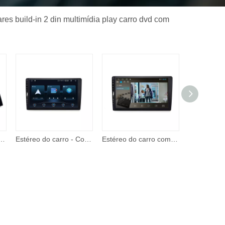
es build-in 2 din multimídia play carro dvd com
y e Android Auto, estéreo de carro de 7 polegadas 2 Din, reprodutor de vídeo com tela de toque com entrada A/V
Estéreo do carro - Corehan 7' IPS Touch Screen Multimedia Player compatível com Apple CarPlay sem fio e Android Auto Mirror Link
Estéreo do carro com apple carplay android auto 7 Polegada tela de toque rádio do carro com suporte bt câmera backup remoto player vídeo