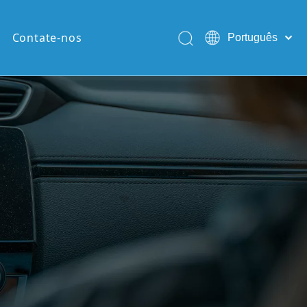
Contate-nos
Português
English
Pусский
Español