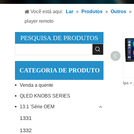
Leitor
Você está aqui:
Lar
»
Produtos
»
Outros
»
Leitor
player remoto
Acessó
PESQUISA DE PRODUTOS
CATEGORIA DE PRODUTO
9 Polegada 2did vídeo áudio multimídia carro rádio 2 + 32g android 10.0 estéreo carro dvd player.
Venda a quente
QLED KNOBS SERIES
13.1 'Série OEM
1331
1332