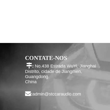
CONTATE-NOS

:
No.438 Estrada WuYi, Jianghai
Distrito, cidade de Jiangmen,
Guangdong.
China

:
admin@stccaraudio.com