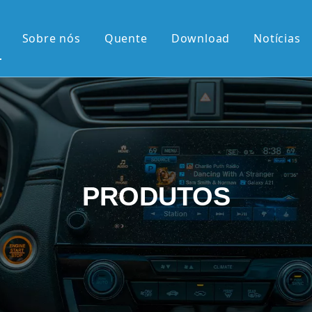
Sobre nós
Quente
Download
Notícias
 quente
érie OEM
érie OEM
e 10,36'2K
PRODUTOS
rtical de 9,7'
el retrátil Android
android
 chegadas