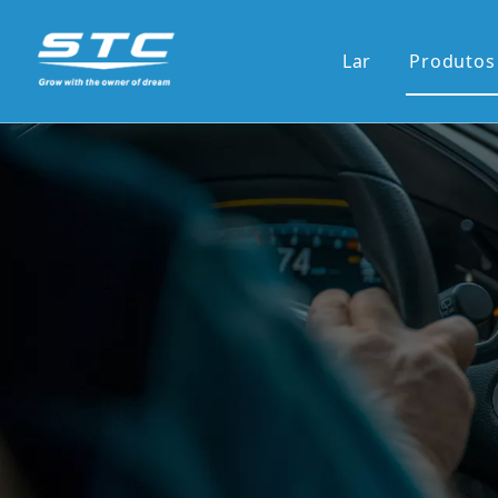
Lar
Produtos
Venda
13.1'S
12.3'S
Tela d
Tela ve
7'pain
9'/10'
Novas