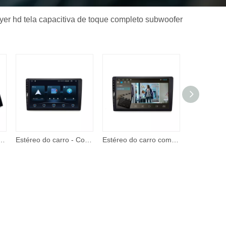
yer hd tela capacitiva de toque completo subwoofer
y e Android Auto, estéreo de carro de 7 polegadas 2 Din, reprodutor de vídeo com tela de toque com entrada A/V
Estéreo do carro - Corehan 7' IPS Touch Screen Multimedia Player compatível com Apple CarPlay sem fio e Android Auto Mirror Link
Estéreo do carro com apple carplay android auto 7 Polegada tela de toque rádio do carro com suporte bt câmera backup remoto player vídeo