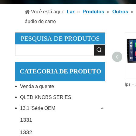
Leitor
Você está aqui:
Lar
»
Produtos
»
Outros
»
Leitor
áudio do carro
Acessó
PESQUISA DE PRODUTOS
CATEGORIA DE PRODUTO
9 Polegada 2did vídeo áudio multimídia carro rádio 2 + 32g android 10.0 estéreo carro dvd player.
Venda a quente
QLED KNOBS SERIES
13.1 'Série OEM
1331
1332