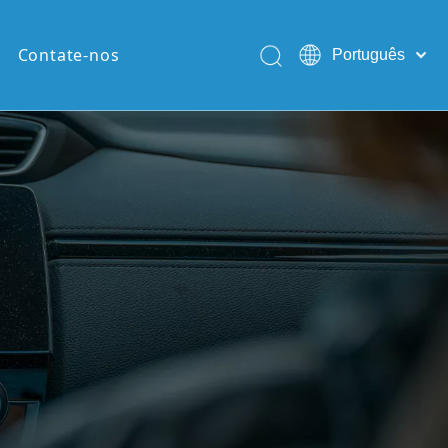
Contate-nos
Português
English
Pусский
Español