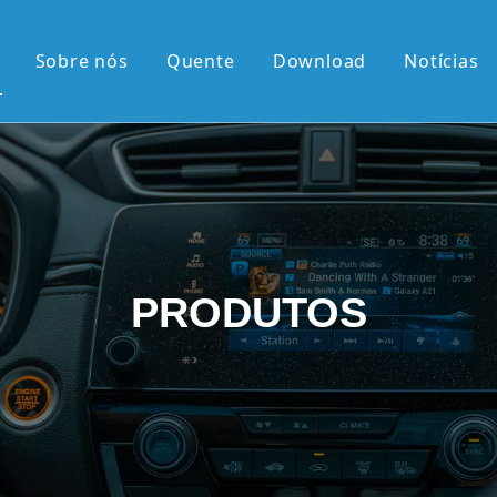
Sobre nós
Quente
Download
Notícias
 quente
érie OEM
érie OEM
e 10,36'2K
PRODUTOS
rtical de 9,7'
el retrátil Android
android
 chegadas