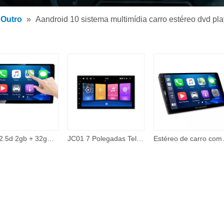
 de MP3 para carro
Outro
»
Aandroid 10 sistema multimídia carro estéreo dvd pla
 MP5 para carro
rios
Ips + 2.5d 2gb + 32gb 360 câmera com fio carplay tema on-line 48 banda eq 10 Polegada android tela de toque carro dvd player auto eletrônica
JC01 7 Polegadas Tela Universal Sistema de Navegação Gps Video Player Unidade Central Car Multimedia Player 2 Double Din 2din
Estéreo de carro compatível com Apple Carpla