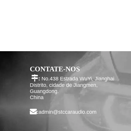
CONTATE-NOS

:
No.438 Estrada WuYi, Jianghai
Distrito, cidade de Jiangmen,
Guangdong.
China

:
admin@stccaraudio.com