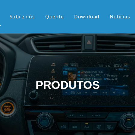
Sobre nós
Quente
Download
Notícias
 quente
érie OEM
érie OEM
e 10,36'2K
PRODUTOS
rtical de 9,7'
el retrátil Android
android
 chegadas