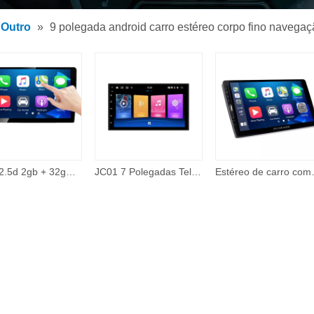
 de MP3 para carro
Outro
»
9 polegada android carro estéreo corpo fino navegaçã
 MP5 para carro
rios
Ips + 2.5d 2gb + 32gb 360 câmera com fio carplay tema on-line 48 banda eq 10 Polegada android tela de toque carro dvd player auto eletrônica
JC01 7 Polegadas Tela Universal Sistema de Navegação Gps Video Player Unidade Central Car Multimedia Player 2 Double Din 2din
Estéreo de carro compatível com Apple Carpla