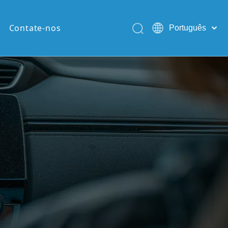
Contate-nos
Português
English
Pусский
Español