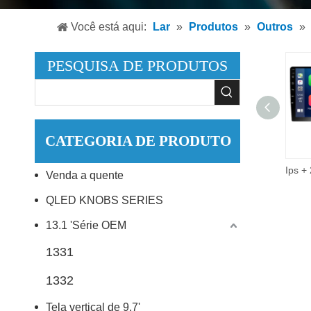
Leitor
Você está aqui:
Lar
»
Produtos
»
Outros
»
Leitor
PESQUISA DE PRODUTOS
Acessó
CATEGORIA DE PRODUTO
9 Polegada 2did vídeo áudio multimídia carro rádio 2 + 32g android 10.0 estéreo carro dvd player.
Venda a quente
QLED KNOBS SERIES
13.1 'Série OEM
1331
1332
Tela vertical de 9,7'