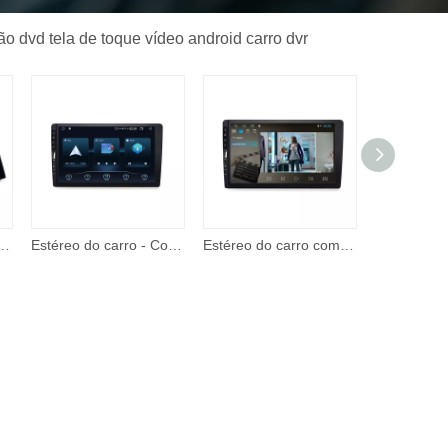
o dvd tela de toque vídeo android carro dvr
y e Android Auto, estéreo de carro de 7 polegadas 2 Din, reprodutor de vídeo com tela de toque com entrada A/V
Estéreo do carro - Corehan 7' IPS Touch Screen Multimedia Player compatível com Apple CarPlay sem fio e Android Auto Mirror Link
Estéreo do carro com apple carplay android auto 7 Polegada tela de toque rádio do carro com suporte bt câmera backup remoto player vídeo