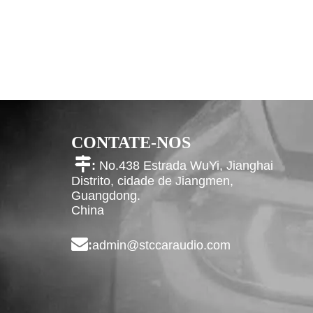
CONTATE-NOS

:
No.438 Estrada WuYi, Jianghai
Distrito, cidade de Jiangmen,
Guangdong.
China

:
admin@stccaraudio.com