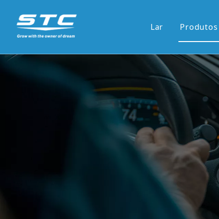
Lar
Produtos
Venda
13.1'S
12.3'S
Tela d
Tela ve
7'pain
9'/10'
Novas