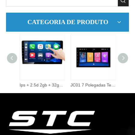
CATEGORIA DE PRODUTO
9 Polegada 2did vídeo áudio multimídia carro rádio 2 + 32g android 10.0 estéreo carro dvd player.
Ips + 2.5d 2gb + 32gb 360 câmera com fio carplay tema on-line 48 banda eq 10 Polegada android tela de toque carro dvd player auto eletrônica
JC01 7 Polegadas Tela Universal Sistema de Navegação Gps Video Player Unidade Central Car Multimedia Player 2 Double Din 2din