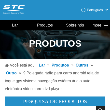
Português
English
Pусский
Lar
Produtos
Sobre nós
more
Español
Lar
PRODUTOS
Produtos
Sobre nós
Quente
Você está aqui:
Lar
»
Produtos
»
Outros
»
Download
Outro
»
9 Polegada rádio para carro android tela de
Notícias
toque gps sistema navegação estéreo áudio auto
eletrônica vídeo carro dvd player
Contate-nos
PESQUISA DE PRODUTOS